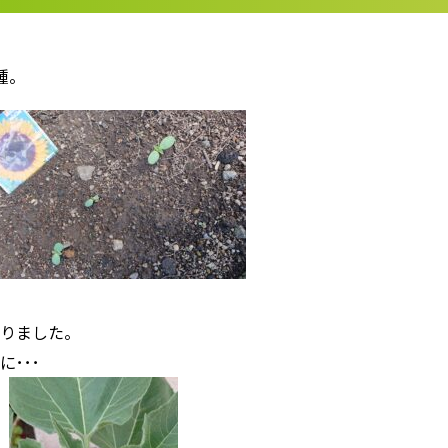
種。
りました。
･･･